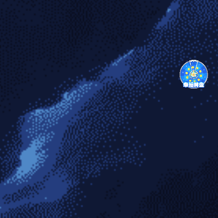
面对挑战。在这次逆转赛中，他虽然发挥出
激活其他队员，提高整体进攻效率。同时，
与团队共同成长。如果他能够找到平衡点，
，球队很容易陷入“必须保持”的思维模
体协作的重要性。因此，在这样的环境下，