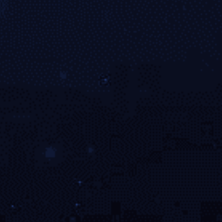
助其安心追
一直是备受关注的话题。拉什福德...
队凝聚力每
的结合往往决定了比赛的胜负。近...
联系我们
快速导航
南省长沙市开福区芙蓉北路街道
App下载
区7号重建地2排
关于我们
隐私政策
upport@oulunkaupat.com
用户协议
网站地图