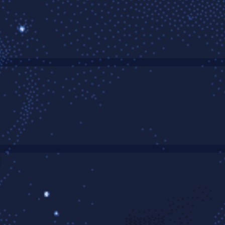
我怀疑SGA需警惕20-0高潮带来的压力
雷霆，引发了不少球迷和专家的热议。著名分析师皮尔斯对此进行
脆弱。此外，SGA（谢伊·吉尔杰斯-亚历山大）作为雷霆的核心
件，包括马刺逆转的策略、雷霆自我怀疑的根源、SGA对团队表
。
上的成功典范。教练组针对雷霆防守的弱点进行了有效利用，通
对方防线，使得雷霆难以适应。