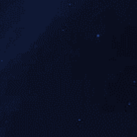
协议竞争对手
，引起了足球界的广泛关注。隆戈透露...
书写传奇生
是一个传奇人物。他的职业生涯充...