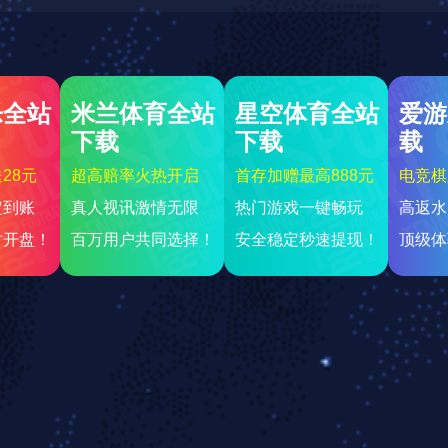
加强了内线攻击，同时也利用外线射手拉开空间。通过频繁换位
现了球队良好的默契与配合，也彰显了教练团队卓越的临场指挥
韧是他们赢得比赛的重要因素。在落后的情况下，他们没有慌乱
题
程推进，自我怀疑开始浮现。特别是在遭遇连败后，球队气氛逐
的表现。
常感到孤立无援。他需要承担起更多责任，但当他尝试独自扭转局
而出现失误频发和配合不畅的问题。
大隐患。当球队处于低谷时，各种声音都会放大问题，加剧内部
拾信心并保持良好状态。