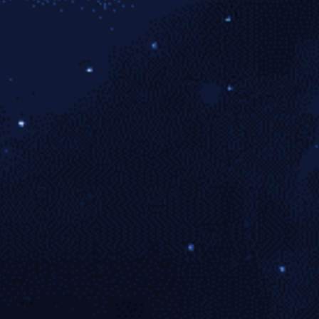
上一篇：
中超球队申花海港国安排名不佳下…
相关推荐文章
隆戈透露AC米兰与吉拉达成
近期，AC米兰与吉拉达的协议曝光
2026-08-05
韦伯期待詹姆斯继续留在湖人
在当今篮球界，勒布朗·詹姆斯无疑
2026-06-09