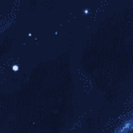
大的责任。他不仅要负责得分，还需调动全队士气，引领大家共同
让人倍感遗憾。
不仅仅是一个得分手，更是一个组织者。他可以通过积极传导球来
斗志传递给每一个队友，让大家都能齐心协力抗击困难。
挥其价值时，才能够有效缓解来自各方施加于他的压力，实现个人
力
升球队士气，又可能带来巨大的心理压力。一旦进入这样的高峰状态
员而言尤其具有挑战性，因为他们往往缺乏稳定的大赛经验。
个人之间比较心理，使得部分球员过度关注自身表现，而忽略团