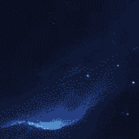
对于如何调节心态显得尤为关键。不少优
化。
另一个解决方案则是培养一种健康胜负观
种局势，都能够保持冷静头脑，全力以赴
总结：
综上所述，本场马刺逆转雷霆不仅揭示了
值得肯定；然而，对雷霆而言，则需认真
位，并充分发挥领导作用，以鼓舞士气克
最终，希望这次事件能够成为两支球队成