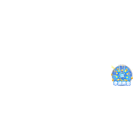
此外，沟通和协调也是教练团队的一项重要任务。在
训练期间，他们需要不断与球员交流，从而及时发现
并解决潜在的问题。而这种良好的互动关系，可以提
升整个团队凝聚力，为迎接世界杯奠定基础。
4、球迷期待与支持
作为足球运动的重要组成部分，球迷始终是推动球队
前进的不竭动力。随着世界杯临近，各类关于克罗地
亚队表现预测的话题层出不穷，这不仅反映出大家对
球队成绩期待，也展现了人们对于足球运动本身热爱
的情感。尤其是在社交媒体时代，各种声音汇聚成
流，为球队增添了一股强大的支持力量。
同时，在国际赛事期间，大量来自国内外支持者涌向
现场观赛，这不仅提升了比赛氛围，也为参赛国增添