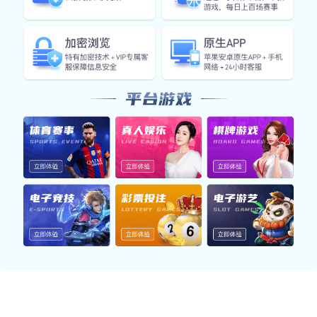
病问题，一些关键球员可能无法参加，这使得教练组
不得不考虑如何填补这些空缺。此外，新一代年轻球
员需要时间适应国际大赛的压力，这是一个不可忽视
的问题。
其次，在强大的竞争环境中，其他国家队同样具备出
色的实力。例如，与西班牙、法国等传统豪门相比，
克罗地亚需要找到自身独特优势，以便在小组赛及后
续淘汰赛中脱颖而出。这种压力要求每位入选球员必
须全力以赴，以证明他们配得上代表国家出战。
最后，心理因素也不能被忽视。在上一届世界杯中获
得季军后，外界对克罗地亚寄予了更高期望，这无疑
增加了球员们肩上的负担。因此，在心理辅导和团队
氛围营造方面，需要教练团队投入更多精力，以确保