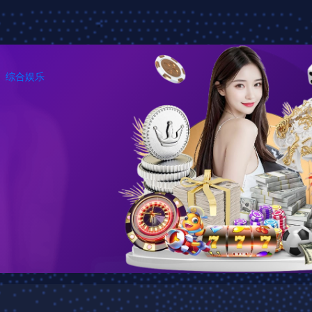
App下载
关于我们
体育热点
口
APP与网页版入口｜畅享全
全面覆盖足球、篮球、电竞等项目的赛事资讯与数据
比赛，聚焦热门体育内容， 助您轻松获取赛事动态
手机App
网页版