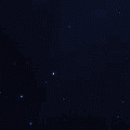
本篇文章围绕“皇马向恩德里克明确表
2026-06-23
欧联杯决赛将上演弗赖堡对阵
在即将到来的欧联杯决赛中，弗赖堡
2026-06-10
2026世界杯官网入口
2026世界杯官网入口官方网站
湖
【KY1.AC】官网认证:手机版、app下
江滨社
载、登录入口、官方网站、网页版、
s
平台、网址、地址、注册、娱乐，
2026世界杯官网入口(中国)官方网站
欢迎大家选择真正的官方通道，同时
我们提供全天候7x24小时在线服务，