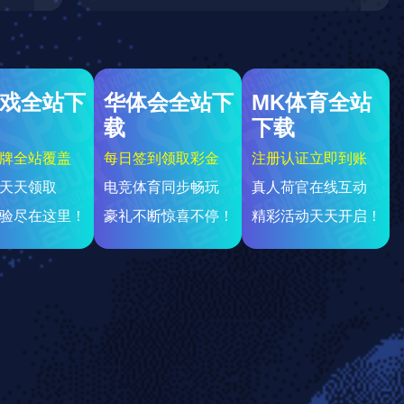
进攻，并为其他队友创造机会。他的全面性
团队核心的价值。随着赛季深入，人们期待
不是队中最年轻的球员，但丰富的大赛经验
帮助其他人提升技能。这种积极向上的态
时刻的重要防守，都让火箭在很多比赛中