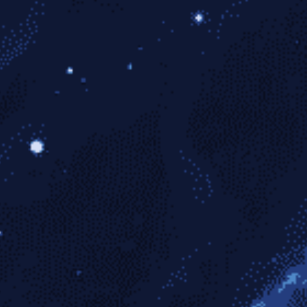
同样展现了不俗的竞技状态，在正负值统计中名列前茅。他凭借
过二次进攻或者挡拆配合为球队赢得宝贵分数。
之一。他不仅能抢下大量防守篮板，还具备一定进攻篮板能力。
防守效率。
够很好地拉开空间，为外线投手创造良好机会。他精准传导球与
们的一致称赞。
在逐步形成以阿门为核心、KD辅助、申京为支撑的新阵容架构。
高整体竞争力。而这也是近几年NBA发展趋势所要求的一种新理
快速转换和三分投射，通过快节奏打法来消耗对手体力。同时，
来方向清晰，坚持打造一支具备长远竞争力的新生代球队。