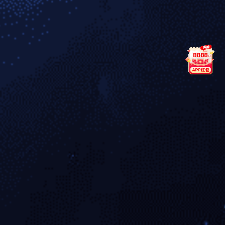
队会给联盟带来更多惊喜。而这一切都源自
一环。不论是个人数据还是团队配合，他
未来之路深思熟虑，因此我们可以期待这支
。同时，也希望他们团结一致，共同拼搏，