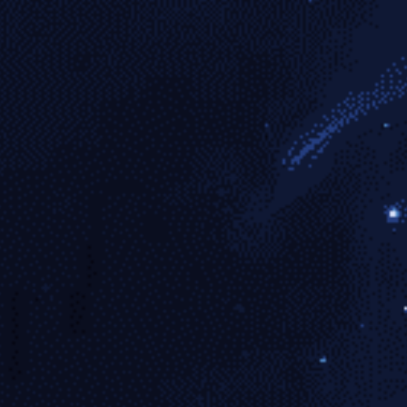
3、申京表现不俗
作为火箭队另一位重要成员，申京本赛季
靠的内线支撑。在许多比赛中，他都能通
申京对于篮板球的控制能力也是他的亮点
效减缓了对手进攻势头，提高了球队整体
同时，在与其他外线射手搭档时，申京能
胁性的内线选手，也因此受到教练和球迷
4、战术安排与未来展望
根据目前的数据分析，可以看出火箭队正
不同对手制定适应性的战术方案，同时提
从战术方面来看，火箭近期越来越倾向于
员优势。这种变化表明火箭管理层对于未