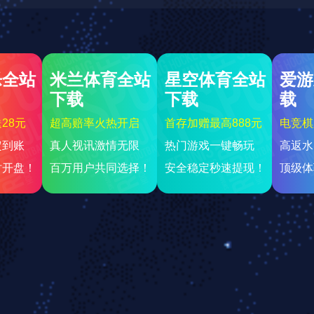
有着不俗的数据。在场上的多重角色使他能够有效地串联起球队
箭队提供了更多战术选择。
够激发出更高水平的发挥，这种大心脏的特质无疑增强了他作为
走向更高的目标。
箭队整体实力，他以稳定且高效的表现紧随阿门之后。虽然他并
能单打独斗，更善于带动全队进攻，使整个球队运转更加流畅。
们受益匪浅。在训练和比赛中，他常常主动分享自己的经验，从而
推动着火箭队朝着胜利迈进。
，不仅仅局限于进攻层面。他对于对手主力球员的限制，以及关键
分机器，更是全方位型选手，对球队至关重要。