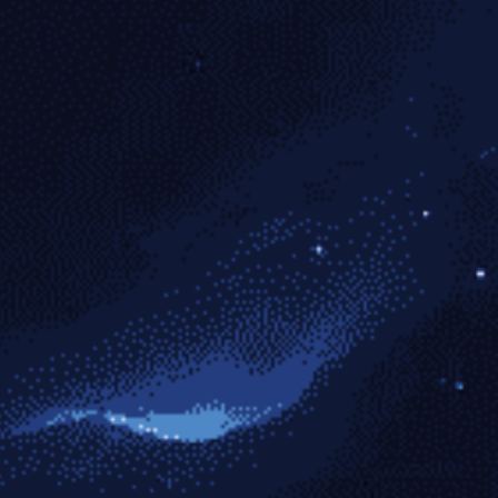
总结来说，如果能够维持目前这种良好的
于每位核心成员的不懈努力，他们共同描
总结：
综上所述，本赛季火箭队在各个方面都有
们都展现出了极高水准，为球队胜利奠定
新生代团队将在今后的征途中迎接更多挑
随着赛季推进，相信这些年轻力量会愈加
在未来书写属于自己的辉煌历史！