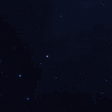
三球驾车事故致儿童骨折索赔
近日，一起由“三球”驾车引发的事
2026-07-05
2026世界杯官网入口
2026世界杯官网入口官方网站
湖
【KY1.AC】官网认证:手机版、app下
江滨社
载、登录入口、官方网站、网页版、
s
平台、网址、地址、注册、娱乐，
2026世界杯官网入口(中国)官方网站
欢迎大家选择真正的官方通道，同时
我们提供全天候7x24小时在线服务，
第一时间处理各类问题，正规集团平
台有保障，欢迎体验！