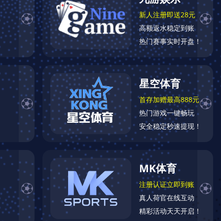
首页
/
体育热点
尽如人意，士气低落，急需一场胜利来重振
面详细分析这场关键战役的重要性，包括球
也是他们在接下来的赛季中重新找到竞争力
队未能展现出应有的水平，这对球员们的信
不仅能提升球队排名，还能有效激励全队士