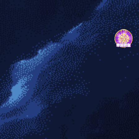
压力巨大的情况下，球员们需要建立起积极
够摆脱负面情绪，全身心投入到比赛中去。
性。同时，可以组织一些团建活动，加强彼
，实现目标。
逆转颓势打下坚实基础。
力源泉。在接下来的比赛中，如果能够吸引
m 感受到压力，从而影响其发挥。
离。当每位成员都感受到来自各方力量时，