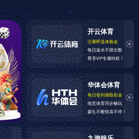
注册入口
球体育赛事与数据服务
内容， 支持
APP下载
与
网页使用
，每
，掌握比赛节奏。