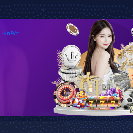
App下载
关于我们
体育热点
口
APP与网页版入口｜畅享全
全面覆盖足球、篮球、电竞等项目的赛事资讯与数据
比赛，聚焦热门体育内容， 助您轻松获取赛事动态
手机App
网页版