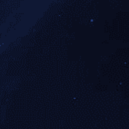
断阿韦洛亚
备受关注的话题人物。他在皇家马...
佳下半年亚
、上海海港和北京国安三支球队的...
拜仁未来充
往决定着球队的未来发展。近日，拜...