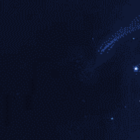
3、球员心理调适
心理因素在体育竞技中始终扮演着重要角
向上的心态。教练组应当开展相关心理辅
此外，在训练过程中，要重点关注个人和
此之间了解与信任，从而形成更强大的集
通过有效地心理调适，不仅可以帮助球员
4、球迷支持与影响
最后，不可忽视的是来自于球迷的大力支
更多忠实粉丝来到现场助威，将极大提升主场
此外，通过社交媒体等渠道及时与球迷互
将更容易凝聚共识，共同为实现目标而努