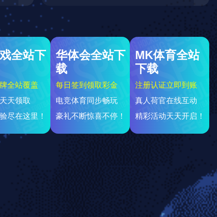
真准备，通过合理部署和充分发挥自身优势
影响到比赛结果。
，为逆转颓势奠定基础。
应的战术方案，例如加强防守稳固性，同时
会。
往带着斗志和拼劲，有助于激发整个团队的
创造条件。