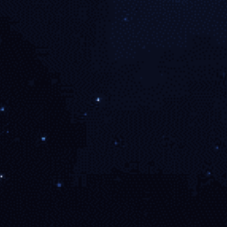
内德维德感慨捷克足球崛起却
内德维德，这位捷克足球的传奇人物
2026-06-02
2026世界杯官网入口
2026世界杯官网入口官方网站
湖
【KY1.AC】官网认证:手机版、app下
江滨社
载、登录入口、官方网站、网页版、
s
平台、网址、地址、注册、娱乐，
2026世界杯官网入口(中国)官方网站
欢迎大家选择真正的官方通道，同时
我们提供全天候7x24小时在线服务，
第一时间处理各类问题，正规集团平
台有保障，欢迎体验！