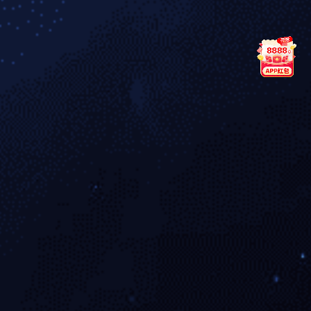
窗口期，对于建立长久以来稳定且具备竞争
团队氛围，再到市场价值与争冠窗口，每个
重视。
领奖台，实现属于自己的辉煌篇章！
下一篇：
塞巴略斯今夏或离开皇马贝蒂斯已