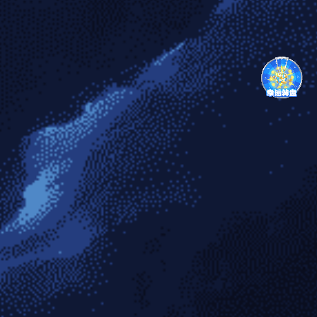
也是一个巨大的商业品牌。他回归骑士，将
士。这种经济收益不仅有助于提高球队运营
果没有这样的超级明星加盟，即便是再出色
，而骑士如果不抓住这个机会，将很可能错
角色球员，也难以形成真正具有竞争力的一
略。