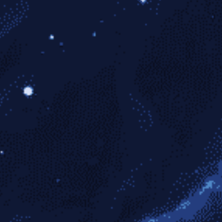
球队成功与否的重要标准之一。詹姆斯不仅是一名优秀运动员，
入，对俱乐部经济产生积极影响。
，媒体关注度将显著增加，这也意味着更多赞助商愿意投资于骑
而增强整体实力。
环：增加收入→强化阵容→进一步提升市场价值。不难想象，如
此支持詹姆斯回归显得尤为必要。
出现新的竞争者。在当前联盟格局下，各支球队都在不断补强阵容
持詹姆斯回归，是棋盘上的一着妙棋。
合所铸就。如果没有像詹姆斯这样的核心力量，即使有其他优秀
富且技艺高超的老将，无疑是实现短期内争夺冠军的一种高效策